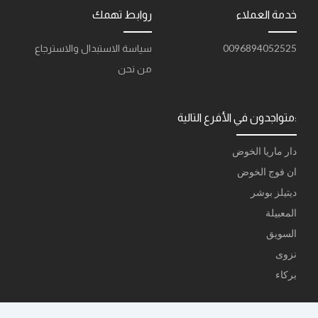
r
p
a
خدمة العملاء
روابط تهمك
a
p
t
m
0096894052525
سياسة الاستبدال والاسترجاع
من نحن
متواجدون في الأفرع التالية:
دار ماريا الخوض
ان فوج الخوض
ديتيلز بوشر
المعبيلة
السويق
نزوى
بركاء