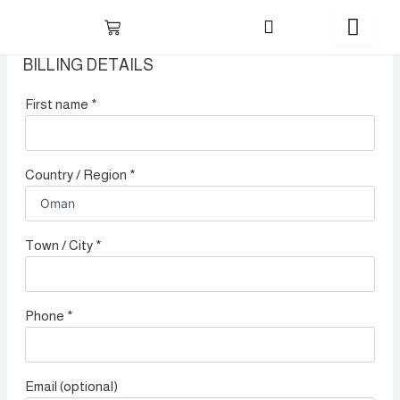
Skip
to
content
BILLING DETAILS
First name
*
Country / Region
*
Town / City
*
Phone
*
Email
(optional)