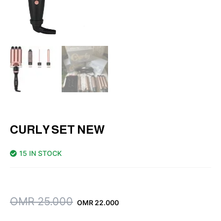
CURLY SET NEW
15 IN STOCK
Original
Current
OMR
25.000
OMR
22.000
price
price