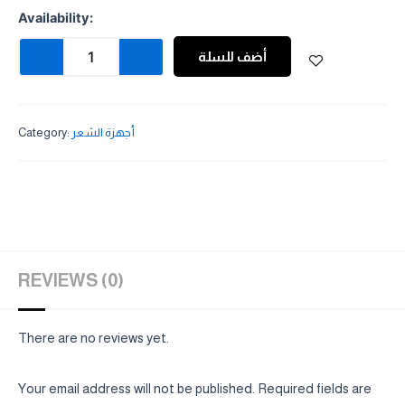
Curly
Availability:
was:
is:
set
new
OMR 25.000.
OMR 22.000.
أضف للسلة
quantity
Category:
أجهزة الشعر
REVIEWS (0)
There are no reviews yet.
Your email address will not be published.
Required fields are