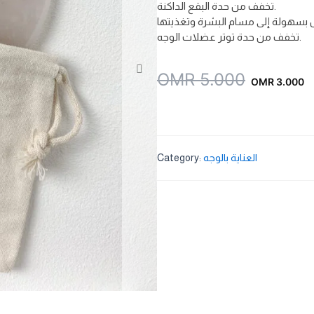
تخفف من حدة البقع الداكنة.
تخفف من حدة توتر عضلات الوجه.
Original
Current
OMR
5.000
OMR
3.000
price
price
was:
is:
OMR 5.000.
OMR 3.000.
العناية بالوجه
Category: