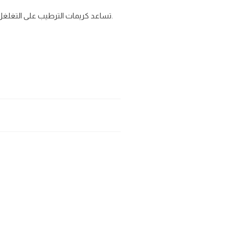
تساعد كريمات الترطيب على التغلغل بسهولة إلى مسام البشرة وتغذيتها.