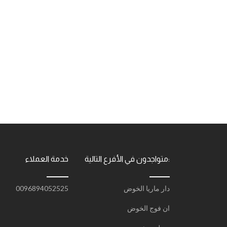
متواجدون في الأفرع التالية:
خدمة العملاء
دار ماريا الخوض
0096894052525
ان فوج الخوض