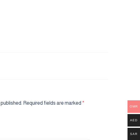
 published.
Required fields are marked
*
OMR
AED
SAR